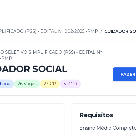
IFICADO (PSS) - EDITAL Nº 002/2025 -PMP
/
CUIDADOR SO
 SELETIVO SIMPLIFICADO (PSS) - EDITAL Nº
 -PMP
DADOR SOCIAL
FAZER
rbana
26 Vagas
23 CR
3 PCD
Requisitos
Ensino Médio Completo